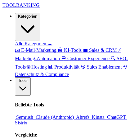
TOOL
RANKING
Kategorien
Alle Kategorien →
📧
E-Mail-Marketing
🤖
KI-Tools
💼
Sales & CRM
⚡
Marketing-Automation
💬
Customer Experience
🔍
SEO-
Tools
🌐
Hosting
📊
Produktivität
🎯
Sales Enablement
🍪
Datenschutz & Compliance
Tools
Beliebte Tools
Semrush
Claude (Anthropic)
Ahrefs
Kinsta
ChatGPT
Sistrix
Vergleiche