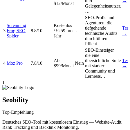
und
→
$12/Monat
Gelegenheitsnutzer.
…
SEO-Profis und
Agenturen, die
Screaming
Kostenlos
tiefgehende
Test
3
Frog SEO
8.8/10
/ £259 pro
Ja
technische Audits
→
Spider
Jahr
durchführen.
Pflicht…
SEO-Einsteiger,
die eine
Ab
übersichtliche Suite
Test
4
Moz Pro
7.8/10
Nein
$99/Monat
mit starker
→
Community und
Lernress…
1
Seobility
Top-Empfehlung
Deutsches SEO-Tool mit kostenlosem Einstieg — Website-Audit,
Rank-Tracking und Backlink-Monitoring.