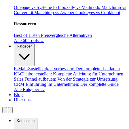
Onepage vs Systeme Io
Inboxally vs Mailmodo
Mailchimp vs
Convertkit
Mailchimp vs Aweber
Cookieyes vs Cookiebot
Ressourcen
Best-of-Listen
Preisvergleiche
Alternativen
Alle 60 Tools →
Ratgeber
E-Mail-Zustellbarkeit verbessern: Der komplette Leitfaden
KI-Chatbot erstellen: Komplette Anleitung für Unternehmen
Sales Funnel aufbauen: Von der Strategie zur Umsetzung
CRM-Einführung im Unternehmen: Der komplette Guide
Alle Ratgeber →
Blog
Über uns
Kategorien