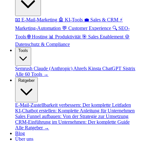
📧 E-Mail-Marketing
🤖 KI-Tools
💼 Sales & CRM
⚡
Marketing-Automation
💬 Customer Experience
🔍 SEO-
Tools
🌐 Hosting
📊 Produktivität
🎯 Sales Enablement
🍪
Datenschutz & Compliance
Tools
Semrush
Claude (Anthropic)
Ahrefs
Kinsta
ChatGPT
Sistrix
Alle 60 Tools →
Ratgeber
E-Mail-Zustellbarkeit verbessern: Der komplette Leitfaden
KI-Chatbot erstellen: Komplette Anleitung für Unternehmen
Sales Funnel aufbauen: Von der Strategie zur Umsetzung
CRM-Einführung im Unternehmen: Der komplette Guide
Alle Ratgeber →
Blog
Über uns