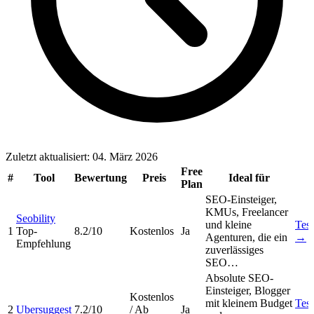
Zuletzt aktualisiert: 04. März 2026
Free
#
Tool
Bewertung
Preis
Ideal für
Plan
SEO-Einsteiger,
KMUs, Freelancer
Seobility
und kleine
Test
1
Top-
8.2/10
Kostenlos
Ja
Agenturen, die ein
→
Empfehlung
zuverlässiges
SEO…
Absolute SEO-
Einsteiger, Blogger
Kostenlos
mit kleinem Budget
Test
2
Ubersuggest
7.2/10
/ Ab
Ja