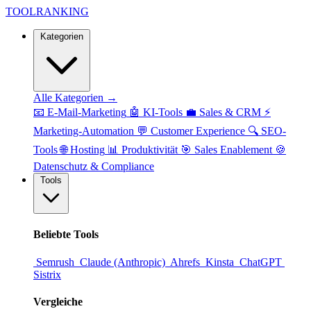
TOOL
RANKING
Kategorien
Alle Kategorien →
📧
E-Mail-Marketing
🤖
KI-Tools
💼
Sales & CRM
⚡
Marketing-Automation
💬
Customer Experience
🔍
SEO-
Tools
🌐
Hosting
📊
Produktivität
🎯
Sales Enablement
🍪
Datenschutz & Compliance
Tools
Beliebte Tools
Semrush
Claude (Anthropic)
Ahrefs
Kinsta
ChatGPT
Sistrix
Vergleiche