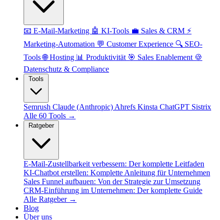
📧 E-Mail-Marketing
🤖 KI-Tools
💼 Sales & CRM
⚡
Marketing-Automation
💬 Customer Experience
🔍 SEO-
Tools
🌐 Hosting
📊 Produktivität
🎯 Sales Enablement
🍪
Datenschutz & Compliance
Tools
Semrush
Claude (Anthropic)
Ahrefs
Kinsta
ChatGPT
Sistrix
Alle 60 Tools →
Ratgeber
E-Mail-Zustellbarkeit verbessern: Der komplette Leitfaden
KI-Chatbot erstellen: Komplette Anleitung für Unternehmen
Sales Funnel aufbauen: Von der Strategie zur Umsetzung
CRM-Einführung im Unternehmen: Der komplette Guide
Alle Ratgeber →
Blog
Über uns