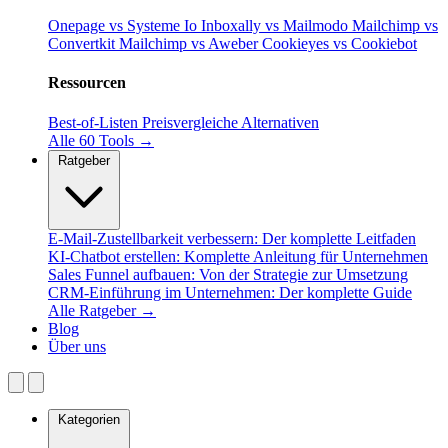
Onepage vs Systeme Io
Inboxally vs Mailmodo
Mailchimp vs
Convertkit
Mailchimp vs Aweber
Cookieyes vs Cookiebot
Ressourcen
Best-of-Listen
Preisvergleiche
Alternativen
Alle 60 Tools →
Ratgeber
E-Mail-Zustellbarkeit verbessern: Der komplette Leitfaden
KI-Chatbot erstellen: Komplette Anleitung für Unternehmen
Sales Funnel aufbauen: Von der Strategie zur Umsetzung
CRM-Einführung im Unternehmen: Der komplette Guide
Alle Ratgeber →
Blog
Über uns
Kategorien