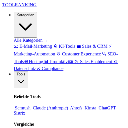
TOOL
RANKING
Kategorien
Alle Kategorien →
📧
E-Mail-Marketing
🤖
KI-Tools
💼
Sales & CRM
⚡
Marketing-Automation
💬
Customer Experience
🔍
SEO-
Tools
🌐
Hosting
📊
Produktivität
🎯
Sales Enablement
🍪
Datenschutz & Compliance
Tools
Beliebte Tools
Semrush
Claude (Anthropic)
Ahrefs
Kinsta
ChatGPT
Sistrix
Vergleiche