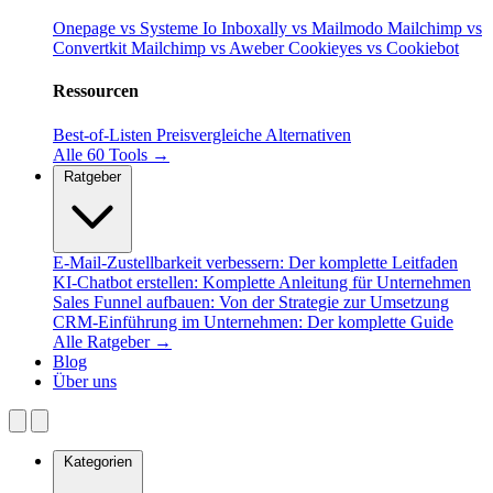
Onepage vs Systeme Io
Inboxally vs Mailmodo
Mailchimp vs
Convertkit
Mailchimp vs Aweber
Cookieyes vs Cookiebot
Ressourcen
Best-of-Listen
Preisvergleiche
Alternativen
Alle 60 Tools →
Ratgeber
E-Mail-Zustellbarkeit verbessern: Der komplette Leitfaden
KI-Chatbot erstellen: Komplette Anleitung für Unternehmen
Sales Funnel aufbauen: Von der Strategie zur Umsetzung
CRM-Einführung im Unternehmen: Der komplette Guide
Alle Ratgeber →
Blog
Über uns
Kategorien