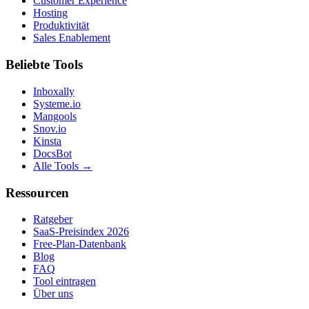
Customer Experience
Hosting
Produktivität
Sales Enablement
Beliebte Tools
Inboxally
Systeme.io
Mangools
Snov.io
Kinsta
DocsBot
Alle Tools →
Ressourcen
Ratgeber
SaaS-Preisindex 2026
Free-Plan-Datenbank
Blog
FAQ
Tool eintragen
Über uns