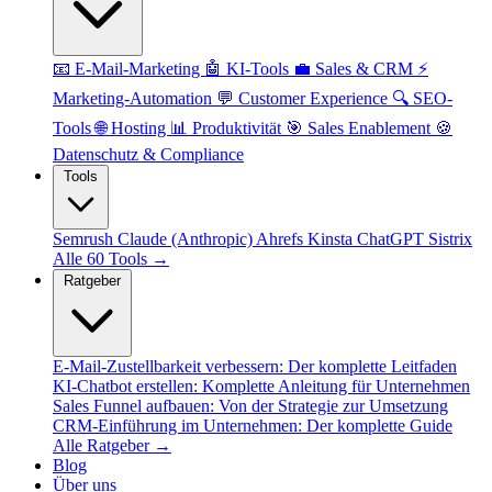
📧 E-Mail-Marketing
🤖 KI-Tools
💼 Sales & CRM
⚡
Marketing-Automation
💬 Customer Experience
🔍 SEO-
Tools
🌐 Hosting
📊 Produktivität
🎯 Sales Enablement
🍪
Datenschutz & Compliance
Tools
Semrush
Claude (Anthropic)
Ahrefs
Kinsta
ChatGPT
Sistrix
Alle 60 Tools →
Ratgeber
E-Mail-Zustellbarkeit verbessern: Der komplette Leitfaden
KI-Chatbot erstellen: Komplette Anleitung für Unternehmen
Sales Funnel aufbauen: Von der Strategie zur Umsetzung
CRM-Einführung im Unternehmen: Der komplette Guide
Alle Ratgeber →
Blog
Über uns