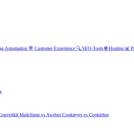
ng-Automation
💬
Customer Experience
🔍
SEO-Tools
🌐
Hosting
📊
P
ix
Convertkit
Mailchimp vs Aweber
Cookieyes vs Cookiebot