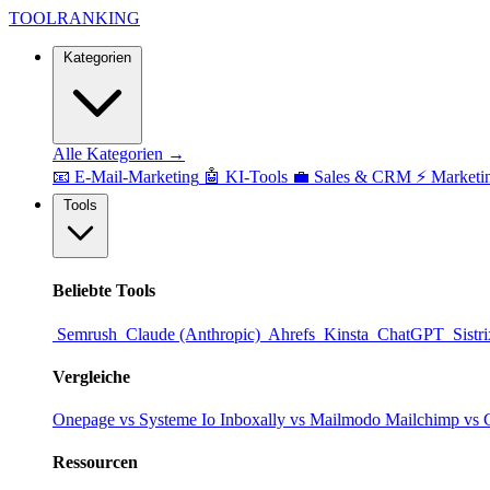
TOOL
RANKING
Kategorien
Alle Kategorien →
📧
E-Mail-Marketing
🤖
KI-Tools
💼
Sales & CRM
⚡
Marketi
Tools
Beliebte Tools
Semrush
Claude (Anthropic)
Ahrefs
Kinsta
ChatGPT
Sistr
Vergleiche
Onepage vs Systeme Io
Inboxally vs Mailmodo
Mailchimp vs 
Ressourcen