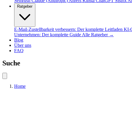
Semrush
Claude (Anthropic)
Ahrefs
Kinsta
ChatGPT
Sistrix
Al
Ratgeber
E-Mail-Zustellbarkeit verbessern: Der komplette Leitfaden
KI-C
Unternehmen: Der komplette Guide
Alle Ratgeber →
Blog
Über uns
FAQ
Suche
Home