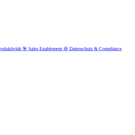
roduktivität
🎯
Sales Enablement
🍪
Datenschutz & Compliance