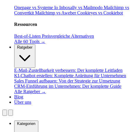
Onepage vs Systeme Io
Inboxally vs Mailmodo
Mailchimp vs
Convertkit
Mailchimp vs Aweber
Cookieyes vs Cookiebot
Ressourcen
Best-of-Listen
Preisvergleiche
Alternativen
Alle 60 Tools →
Ratgeber
E-Mail-Zustellbarkeit verbessern: Der komplette Leitfaden
KI-Chatbot erstellen: Komplette Anleitung für Unternehmen
Sales Funnel aufbauen: Von der Strategie zur Umsetzung
CRM-Einführung im Unternehmen: Der komplette Guide
Alle Ratgeber →
Blog
Über uns
Kategorien