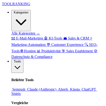
TOOL
RANKING
Kategorien
Alle Kategorien →
📧
E-Mail-Marketing
🤖
KI-Tools
💼
Sales & CRM
⚡
Marketing-Automation
💬
Customer Experience
🔍
SEO-
Tools
🌐
Hosting
📊
Produktivität
🎯
Sales Enablement
🍪
Datenschutz & Compliance
Tools
Beliebte Tools
Semrush
Claude (Anthropic)
Ahrefs
Kinsta
ChatGPT
Sistrix
Vergleiche