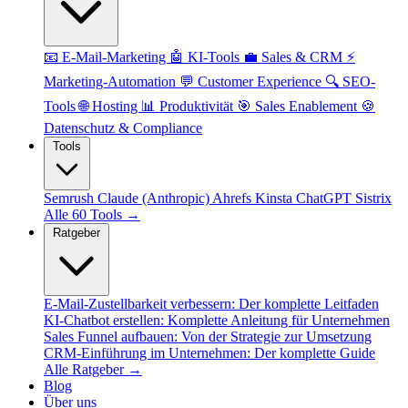
📧 E-Mail-Marketing
🤖 KI-Tools
💼 Sales & CRM
⚡
Marketing-Automation
💬 Customer Experience
🔍 SEO-
Tools
🌐 Hosting
📊 Produktivität
🎯 Sales Enablement
🍪
Datenschutz & Compliance
Tools
Semrush
Claude (Anthropic)
Ahrefs
Kinsta
ChatGPT
Sistrix
Alle 60 Tools →
Ratgeber
E-Mail-Zustellbarkeit verbessern: Der komplette Leitfaden
KI-Chatbot erstellen: Komplette Anleitung für Unternehmen
Sales Funnel aufbauen: Von der Strategie zur Umsetzung
CRM-Einführung im Unternehmen: Der komplette Guide
Alle Ratgeber →
Blog
Über uns