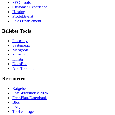
SEO-Tools
Customer Experience
Hosting
Produktivität
Sales Enablement
Beliebte Tools
Inboxally
Systeme.io
Mangools
Snov.io
Kinsta
DocsBot
Alle Tools →
Ressourcen
Ratgeber
SaaS-Preisindex 2026
Free-Plan-Datenbank
Blog
FAQ
Tool eintragen