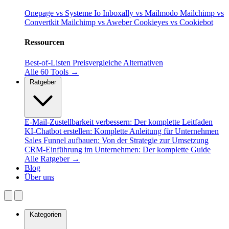
Onepage vs Systeme Io
Inboxally vs Mailmodo
Mailchimp vs
Convertkit
Mailchimp vs Aweber
Cookieyes vs Cookiebot
Ressourcen
Best-of-Listen
Preisvergleiche
Alternativen
Alle 60 Tools →
Ratgeber
E-Mail-Zustellbarkeit verbessern: Der komplette Leitfaden
KI-Chatbot erstellen: Komplette Anleitung für Unternehmen
Sales Funnel aufbauen: Von der Strategie zur Umsetzung
CRM-Einführung im Unternehmen: Der komplette Guide
Alle Ratgeber →
Blog
Über uns
Kategorien