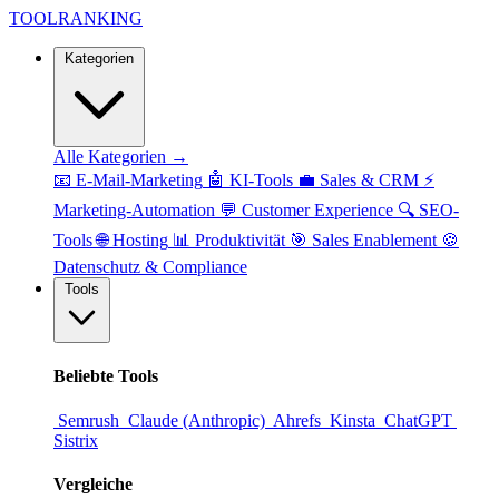
TOOL
RANKING
Kategorien
Alle Kategorien →
📧
E-Mail-Marketing
🤖
KI-Tools
💼
Sales & CRM
⚡
Marketing-Automation
💬
Customer Experience
🔍
SEO-
Tools
🌐
Hosting
📊
Produktivität
🎯
Sales Enablement
🍪
Datenschutz & Compliance
Tools
Beliebte Tools
Semrush
Claude (Anthropic)
Ahrefs
Kinsta
ChatGPT
Sistrix
Vergleiche