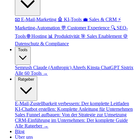
📧 E-Mail-Marketing
🤖 KI-Tools
💼 Sales & CRM
⚡
Marketing-Automation
💬 Customer Experience
🔍 SEO-
Tools
🌐 Hosting
📊 Produktivität
🎯 Sales Enablement
🍪
Datenschutz & Compliance
Tools
Semrush
Claude (Anthropic)
Ahrefs
Kinsta
ChatGPT
Sistrix
Alle 60 Tools →
Ratgeber
E-Mail-Zustellbarkeit verbessern: Der komplette Leitfaden
KI-Chatbot erstellen: Komplette Anleitung für Unternehmen
Sales Funnel aufbauen: Von der Strategie zur Umsetzung
CRM-Einführung im Unternehmen: Der komplette Guide
Alle Ratgeber →
Blog
Über uns