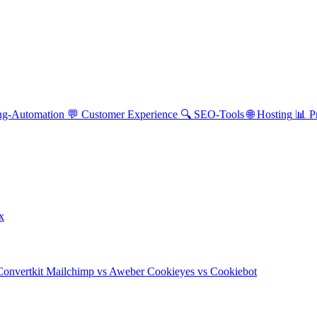
ng-Automation
💬
Customer Experience
🔍
SEO-Tools
🌐
Hosting
📊
P
ix
Convertkit
Mailchimp vs Aweber
Cookieyes vs Cookiebot