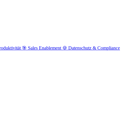
roduktivität
🎯
Sales Enablement
🍪
Datenschutz & Compliance