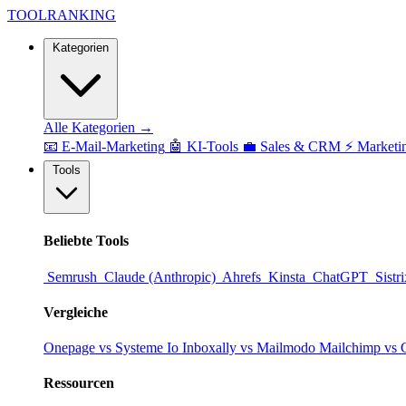
TOOL
RANKING
Kategorien
Alle Kategorien →
📧
E-Mail-Marketing
🤖
KI-Tools
💼
Sales & CRM
⚡
Marketi
Tools
Beliebte Tools
Semrush
Claude (Anthropic)
Ahrefs
Kinsta
ChatGPT
Sistr
Vergleiche
Onepage vs Systeme Io
Inboxally vs Mailmodo
Mailchimp vs 
Ressourcen