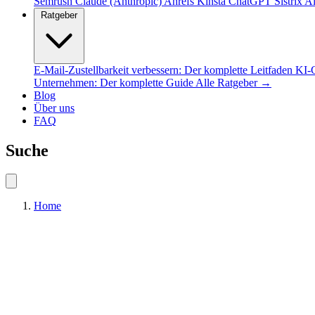
Semrush
Claude (Anthropic)
Ahrefs
Kinsta
ChatGPT
Sistrix
Al
Ratgeber
E-Mail-Zustellbarkeit verbessern: Der komplette Leitfaden
KI-C
Unternehmen: Der komplette Guide
Alle Ratgeber →
Blog
Über uns
FAQ
Suche
Home