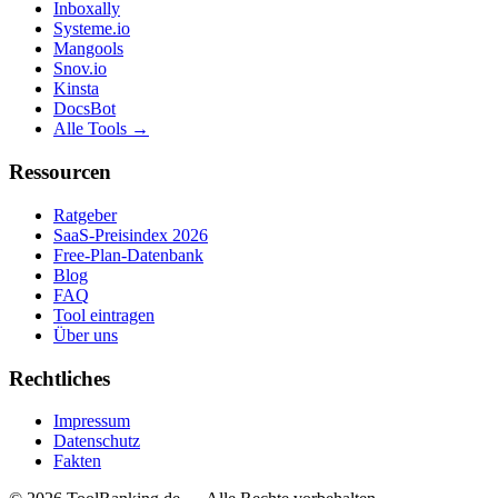
Inboxally
Systeme.io
Mangools
Snov.io
Kinsta
DocsBot
Alle Tools →
Ressourcen
Ratgeber
SaaS-Preisindex 2026
Free-Plan-Datenbank
Blog
FAQ
Tool eintragen
Über uns
Rechtliches
Impressum
Datenschutz
Fakten