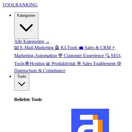
TOOL
RANKING
Kategorien
Alle Kategorien →
📧
E-Mail-Marketing
🤖
KI-Tools
💼
Sales & CRM
⚡
Marketing-Automation
💬
Customer Experience
🔍
SEO-
Tools
🌐
Hosting
📊
Produktivität
🎯
Sales Enablement
🍪
Datenschutz & Compliance
Tools
Beliebte Tools