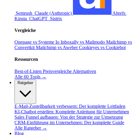
Semrush
Claude (Anthropic)
Ahrefs
Kinsta
ChatGPT
Sistrix
Vergleiche
Onepage vs Systeme Io
Inboxally vs Mailmodo
Mailchimp vs
Convertkit
Mailchimp vs Aweber
Cookieyes vs Cookiebot
Ressourcen
Best-of-Listen
Preisvergleiche
Alternativen
Alle 60 Tools →
Ratgeber
E-Mail-Zustellbarkeit verbessern: Der komplette Leitfaden
KI-Chatbot erstellen: Komplette Anleitung für Unternehmen
Sales Funnel aufbauen: Von der Strategie zur Umsetzung
CRM-Einführung im Unternehmen: Der komplette Guide
Alle Ratgeber →
Blog