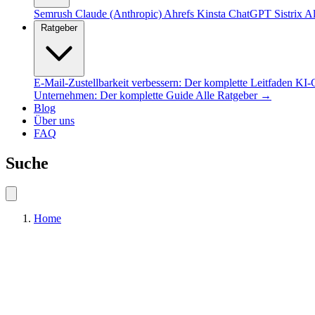
Semrush
Claude (Anthropic)
Ahrefs
Kinsta
ChatGPT
Sistrix
Al
Ratgeber
E-Mail-Zustellbarkeit verbessern: Der komplette Leitfaden
KI-C
Unternehmen: Der komplette Guide
Alle Ratgeber →
Blog
Über uns
FAQ
Suche
Home