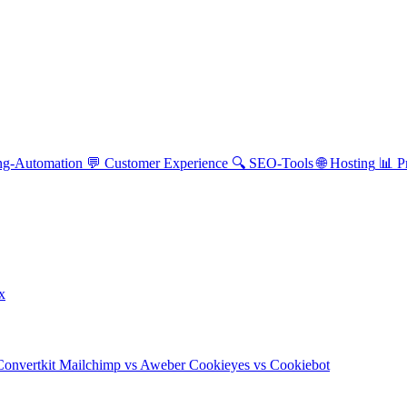
ng-Automation
💬
Customer Experience
🔍
SEO-Tools
🌐
Hosting
📊
P
ix
Convertkit
Mailchimp vs Aweber
Cookieyes vs Cookiebot