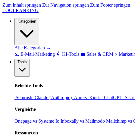
Zum Inhalt springen
Zur Navigation springen
Zum Footer springen
TOOL
RANKING
Kategorien
Alle Kategorien →
📧
E-Mail-Marketing
🤖
KI-Tools
💼
Sales & CRM
⚡
Marketi
Tools
Beliebte Tools
Semrush
Claude (Anthropic)
Ahrefs
Kinsta
ChatGPT
Sistr
Vergleiche
Onepage vs Systeme Io
Inboxally vs Mailmodo
Mailchimp vs 
Ressourcen