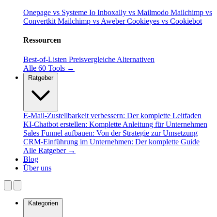
Onepage vs Systeme Io
Inboxally vs Mailmodo
Mailchimp vs
Convertkit
Mailchimp vs Aweber
Cookieyes vs Cookiebot
Ressourcen
Best-of-Listen
Preisvergleiche
Alternativen
Alle 60 Tools →
Ratgeber
E-Mail-Zustellbarkeit verbessern: Der komplette Leitfaden
KI-Chatbot erstellen: Komplette Anleitung für Unternehmen
Sales Funnel aufbauen: Von der Strategie zur Umsetzung
CRM-Einführung im Unternehmen: Der komplette Guide
Alle Ratgeber →
Blog
Über uns
Kategorien