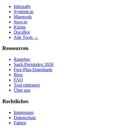
Inboxally
Systeme.io
Mangools
Snov.io
Kinsta
DocsBot
Alle Tools →
Ressourcen
Ratgeber
SaaS-Preisindex 2026
Free-Plan-Datenbank
Blog
FAQ
Tool eintragen
Über uns
Rechtliches
Impressum
Datenschutz
Fakten