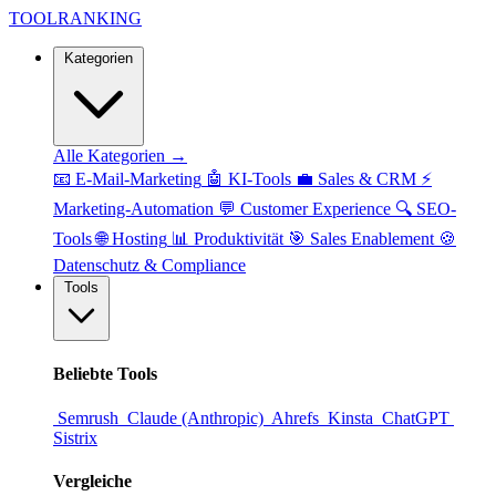
TOOL
RANKING
Kategorien
Alle Kategorien →
📧
E-Mail-Marketing
🤖
KI-Tools
💼
Sales & CRM
⚡
Marketing-Automation
💬
Customer Experience
🔍
SEO-
Tools
🌐
Hosting
📊
Produktivität
🎯
Sales Enablement
🍪
Datenschutz & Compliance
Tools
Beliebte Tools
Semrush
Claude (Anthropic)
Ahrefs
Kinsta
ChatGPT
Sistrix
Vergleiche