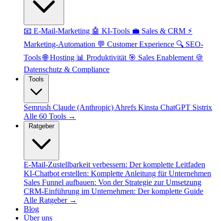
📧 E-Mail-Marketing
🤖 KI-Tools
💼 Sales & CRM
⚡
Marketing-Automation
💬 Customer Experience
🔍 SEO-
Tools
🌐 Hosting
📊 Produktivität
🎯 Sales Enablement
🍪
Datenschutz & Compliance
Tools
Semrush
Claude (Anthropic)
Ahrefs
Kinsta
ChatGPT
Sistrix
Alle 60 Tools →
Ratgeber
E-Mail-Zustellbarkeit verbessern: Der komplette Leitfaden
KI-Chatbot erstellen: Komplette Anleitung für Unternehmen
Sales Funnel aufbauen: Von der Strategie zur Umsetzung
CRM-Einführung im Unternehmen: Der komplette Guide
Alle Ratgeber →
Blog
Über uns