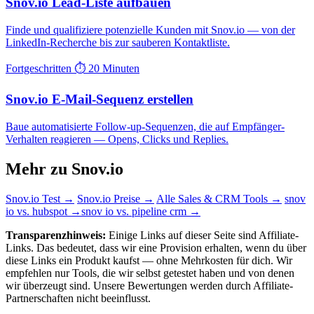
Snov.io Lead-Liste aufbauen
Finde und qualifiziere potenzielle Kunden mit Snov.io — von der
LinkedIn-Recherche bis zur sauberen Kontaktliste.
Fortgeschritten
⏱ 20 Minuten
Snov.io E-Mail-Sequenz erstellen
Baue automatisierte Follow-up-Sequenzen, die auf Empfänger-
Verhalten reagieren — Opens, Clicks und Replies.
Mehr zu Snov.io
Snov.io Test →
Snov.io Preise →
Alle Sales & CRM Tools →
snov
io vs. hubspot →
snov io vs. pipeline crm →
Transparenzhinweis:
Einige Links auf dieser Seite sind Affiliate-
Links. Das bedeutet, dass wir eine Provision erhalten, wenn du über
diese Links ein Produkt kaufst — ohne Mehrkosten für dich. Wir
empfehlen nur Tools, die wir selbst getestet haben und von denen
wir überzeugt sind. Unsere Bewertungen werden durch Affiliate-
Partnerschaften nicht beeinflusst.