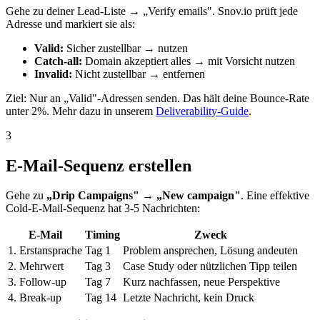
Gehe zu deiner Lead-Liste → „Verify emails". Snov.io prüft jede
Adresse und markiert sie als:
Valid:
Sicher zustellbar → nutzen
Catch-all:
Domain akzeptiert alles → mit Vorsicht nutzen
Invalid:
Nicht zustellbar → entfernen
Ziel: Nur an „Valid"-Adressen senden. Das hält deine Bounce-Rate
unter 2%. Mehr dazu in unserem
Deliverability-Guide
.
3
E-Mail-Sequenz erstellen
Gehe zu
„Drip Campaigns"
→
„New campaign"
. Eine effektive
Cold-E-Mail-Sequenz hat 3-5 Nachrichten:
E-Mail
Timing
Zweck
1. Erstansprache
Tag 1
Problem ansprechen, Lösung andeuten
2. Mehrwert
Tag 3
Case Study oder nützlichen Tipp teilen
3. Follow-up
Tag 7
Kurz nachfassen, neue Perspektive
4. Break-up
Tag 14
Letzte Nachricht, kein Druck