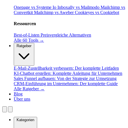
Onepage vs Systeme Io
Inboxally vs Mailmodo
Mailchimp vs
Convertkit
Mailchimp vs Aweber
Cookieyes vs Cookiebot
Ressourcen
Best-of-Listen
Preisvergleiche
Alternativen
Alle 60 Tools →
Ratgeber
E-Mail-Zustellbarkeit verbessern: Der komplette Leitfaden
KI-Chatbot erstellen: Komplette Anleitung für Unternehmen
Sales Funnel aufbauen: Von der Strategie zur Umsetzung
CRM-Einführung im Unternehmen: Der komplette Guide
Alle Ratgeber →
Blog
Über uns
Kategorien