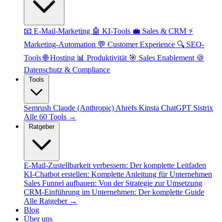
📧 E-Mail-Marketing
🤖 KI-Tools
💼 Sales & CRM
⚡
Marketing-Automation
💬 Customer Experience
🔍 SEO-
Tools
🌐 Hosting
📊 Produktivität
🎯 Sales Enablement
🍪
Datenschutz & Compliance
Tools
Semrush
Claude (Anthropic)
Ahrefs
Kinsta
ChatGPT
Sistrix
Alle 60 Tools →
Ratgeber
E-Mail-Zustellbarkeit verbessern: Der komplette Leitfaden
KI-Chatbot erstellen: Komplette Anleitung für Unternehmen
Sales Funnel aufbauen: Von der Strategie zur Umsetzung
CRM-Einführung im Unternehmen: Der komplette Guide
Alle Ratgeber →
Blog
Über uns