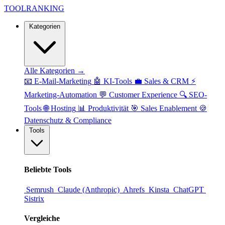
TOOL
RANKING
Kategorien
Alle Kategorien →
📧
E-Mail-Marketing
🤖
KI-Tools
💼
Sales & CRM
⚡
Marketing-Automation
💬
Customer Experience
🔍
SEO-
Tools
🌐
Hosting
📊
Produktivität
🎯
Sales Enablement
🍪
Datenschutz & Compliance
Tools
Beliebte Tools
Semrush
Claude (Anthropic)
Ahrefs
Kinsta
ChatGPT
Sistrix
Vergleiche