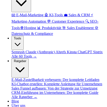
📧 E-Mail-Marketing
🤖 KI-Tools
💼 Sales & CRM
⚡
Marketing-Automation
💬 Customer Experience
🔍 SEO-
Tools
🌐 Hosting
📊 Produktivität
🎯 Sales Enablement
🍪
Datenschutz & Compliance
Tools
Semrush
Claude (Anthropic)
Ahrefs
Kinsta
ChatGPT
Sistrix
Alle 60 Tools →
Ratgeber
E-Mail-Zustellbarkeit verbessern: Der komplette Leitfaden
KI-Chatbot erstellen: Komplette Anleitung für Unternehmen
Sales Funnel aufbauen: Von der Strategie zur Umsetzung
CRM-Einführung im Unternehmen: Der komplette Guide
Alle Ratgeber →
Blog
Über uns