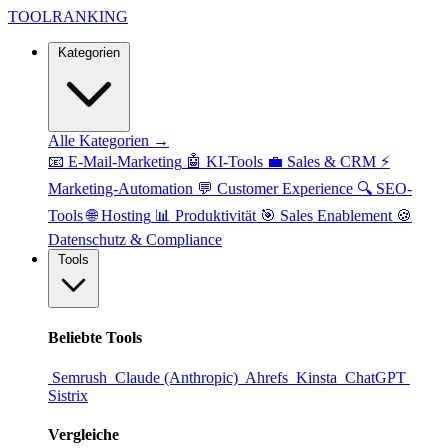
TOOL
RANKING
Kategorien
Alle Kategorien →
📧
E-Mail-Marketing
🤖
KI-Tools
💼
Sales & CRM
⚡
Marketing-Automation
💬
Customer Experience
🔍
SEO-
Tools
🌐
Hosting
📊
Produktivität
🎯
Sales Enablement
🍪
Datenschutz & Compliance
Tools
Beliebte Tools
Semrush
Claude (Anthropic)
Ahrefs
Kinsta
ChatGPT
Sistrix
Vergleiche