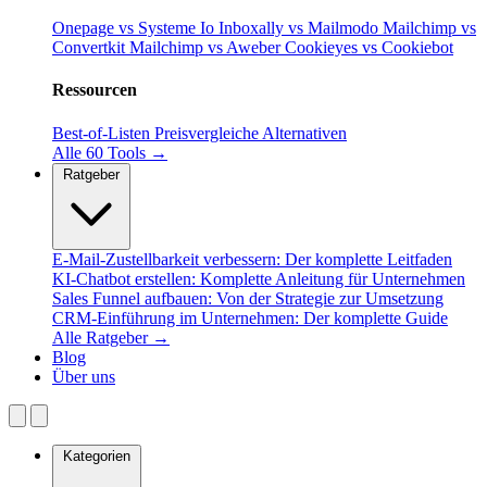
Onepage vs Systeme Io
Inboxally vs Mailmodo
Mailchimp vs
Convertkit
Mailchimp vs Aweber
Cookieyes vs Cookiebot
Ressourcen
Best-of-Listen
Preisvergleiche
Alternativen
Alle 60 Tools →
Ratgeber
E-Mail-Zustellbarkeit verbessern: Der komplette Leitfaden
KI-Chatbot erstellen: Komplette Anleitung für Unternehmen
Sales Funnel aufbauen: Von der Strategie zur Umsetzung
CRM-Einführung im Unternehmen: Der komplette Guide
Alle Ratgeber →
Blog
Über uns
Kategorien