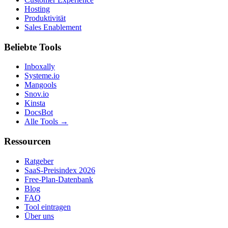
Hosting
Produktivität
Sales Enablement
Beliebte Tools
Inboxally
Systeme.io
Mangools
Snov.io
Kinsta
DocsBot
Alle Tools →
Ressourcen
Ratgeber
SaaS-Preisindex 2026
Free-Plan-Datenbank
Blog
FAQ
Tool eintragen
Über uns