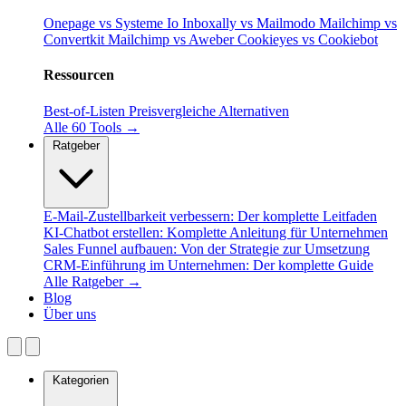
Onepage vs Systeme Io
Inboxally vs Mailmodo
Mailchimp vs
Convertkit
Mailchimp vs Aweber
Cookieyes vs Cookiebot
Ressourcen
Best-of-Listen
Preisvergleiche
Alternativen
Alle 60 Tools →
Ratgeber
E-Mail-Zustellbarkeit verbessern: Der komplette Leitfaden
KI-Chatbot erstellen: Komplette Anleitung für Unternehmen
Sales Funnel aufbauen: Von der Strategie zur Umsetzung
CRM-Einführung im Unternehmen: Der komplette Guide
Alle Ratgeber →
Blog
Über uns
Kategorien