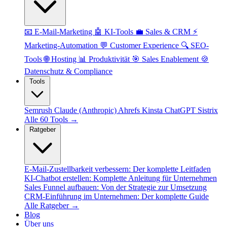
📧 E-Mail-Marketing
🤖 KI-Tools
💼 Sales & CRM
⚡
Marketing-Automation
💬 Customer Experience
🔍 SEO-
Tools
🌐 Hosting
📊 Produktivität
🎯 Sales Enablement
🍪
Datenschutz & Compliance
Tools
Semrush
Claude (Anthropic)
Ahrefs
Kinsta
ChatGPT
Sistrix
Alle 60 Tools →
Ratgeber
E-Mail-Zustellbarkeit verbessern: Der komplette Leitfaden
KI-Chatbot erstellen: Komplette Anleitung für Unternehmen
Sales Funnel aufbauen: Von der Strategie zur Umsetzung
CRM-Einführung im Unternehmen: Der komplette Guide
Alle Ratgeber →
Blog
Über uns