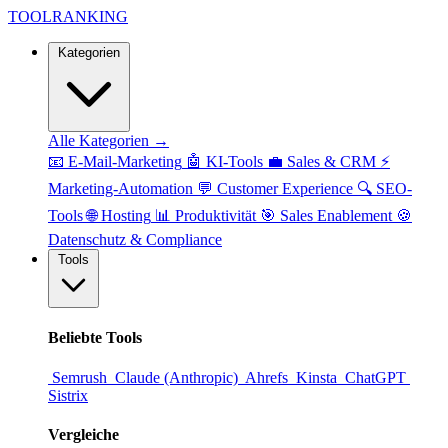
TOOL
RANKING
Kategorien
Alle Kategorien →
📧
E-Mail-Marketing
🤖
KI-Tools
💼
Sales & CRM
⚡
Marketing-Automation
💬
Customer Experience
🔍
SEO-
Tools
🌐
Hosting
📊
Produktivität
🎯
Sales Enablement
🍪
Datenschutz & Compliance
Tools
Beliebte Tools
Semrush
Claude (Anthropic)
Ahrefs
Kinsta
ChatGPT
Sistrix
Vergleiche