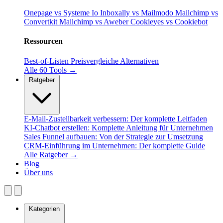
Onepage vs Systeme Io
Inboxally vs Mailmodo
Mailchimp vs
Convertkit
Mailchimp vs Aweber
Cookieyes vs Cookiebot
Ressourcen
Best-of-Listen
Preisvergleiche
Alternativen
Alle 60 Tools →
Ratgeber
E-Mail-Zustellbarkeit verbessern: Der komplette Leitfaden
KI-Chatbot erstellen: Komplette Anleitung für Unternehmen
Sales Funnel aufbauen: Von der Strategie zur Umsetzung
CRM-Einführung im Unternehmen: Der komplette Guide
Alle Ratgeber →
Blog
Über uns
Kategorien