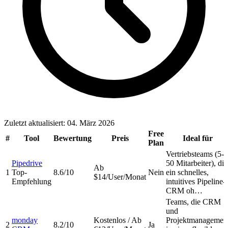
Zuletzt aktualisiert: 04. März 2026
Free
#
Tool
Bewertung
Preis
Ideal für
Plan
Vertriebsteams (5-
Pipedrive
50 Mitarbeiter), die
Ab
1
Top-
8.6/10
Nein
ein schnelles,
$14/User/Monat
Empfehlung
intuitives Pipeline-
CRM oh…
Teams, die CRM
und
monday
Kostenlos / Ab
Projektmanagemen
2
8.2/10
Ja