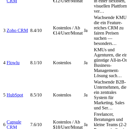
CRM
€12/User/Monat
in einer flexiblen,
visuellen Plattform
ver…
Wachsende KMUs
die ein Feature-
Kostenlos / Ab
reiches CRM zu
3
Zoho CRM
8.4/10
Ja
€14/User/Monat
fairen Preisen
suchen —
besonders…
KMUs und
Agenturen, die ein
günstige All-in-On
4
Flowlu
8.1/10
Kostenlos
Ja
Business-
Management-
Lösung such…
Wachsende B2B-
Unternehmen, die
ein zentrales
5
HubSpot
8.5/10
Kostenlos
Ja
System für
Marketing, Sales
und Ser…
Freelancer,
Beratungen und
Capsule
Kostenlos / Ab
6
7.6/10
Ja
kleine Teams (2-20
CRM
$18/User/Monat