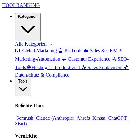
TOOL
RANKING
Kategorien
Alle Kategorien →
📧
E-Mail-Marketing
🤖
KI-Tools
💼
Sales & CRM
⚡
Marketing-Automation
💬
Customer Experience
🔍
SEO-
Tools
🌐
Hosting
📊
Produktivität
🎯
Sales Enablement
🍪
Datenschutz & Compliance
Tools
Beliebte Tools
Semrush
Claude (Anthropic)
Ahrefs
Kinsta
ChatGPT
Sistrix
Vergleiche