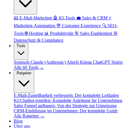
📧 E-Mail-Marketing
🤖 KI-Tools
💼 Sales & CRM
⚡
Marketing-Automation
💬 Customer Experience
🔍 SEO-
Tools
🌐 Hosting
📊 Produktivität
🎯 Sales Enablement
🍪
Datenschutz & Compliance
Tools
Semrush
Claude (Anthropic)
Ahrefs
Kinsta
ChatGPT
Sistrix
Alle 60 Tools →
Ratgeber
E-Mail-Zustellbarkeit verbessern: Der komplette Leitfaden
KI-Chatbot erstellen: Komplette Anleitung für Unternehmen
Sales Funnel aufbauen: Von der Strategie zur Umsetzung
CRM-Einführung im Unternehmen: Der komplette Guide
Alle Ratgeber →
Blog
Über uns