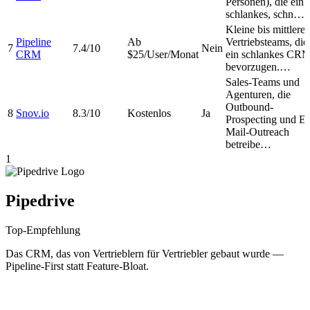
Personen), die ein
schlankes, schn…
Kleine bis mittlere
Pipeline
Ab
Vertriebsteams, die
7
7.4/10
Nein
CRM
$25/User/Monat
ein schlankes CR
bevorzugen.…
Sales-Teams und
Agenturen, die
Outbound-
8
Snov.io
8.3/10
Kostenlos
Ja
Prospecting und E-
Mail-Outreach
betreibe…
1
Pipedrive
Top-Empfehlung
Das CRM, das von Vertrieblern für Vertriebler gebaut wurde —
Pipeline-First statt Feature-Bloat.