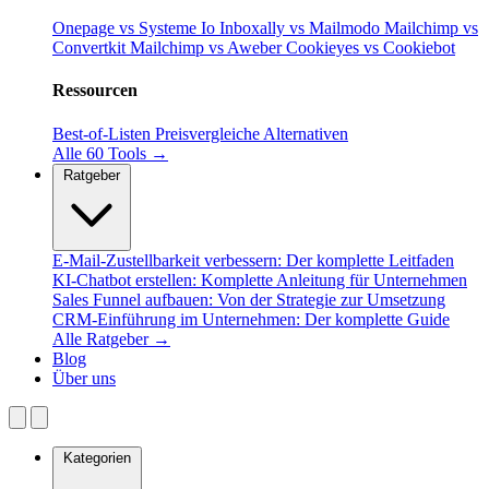
Onepage vs Systeme Io
Inboxally vs Mailmodo
Mailchimp vs
Convertkit
Mailchimp vs Aweber
Cookieyes vs Cookiebot
Ressourcen
Best-of-Listen
Preisvergleiche
Alternativen
Alle 60 Tools →
Ratgeber
E-Mail-Zustellbarkeit verbessern: Der komplette Leitfaden
KI-Chatbot erstellen: Komplette Anleitung für Unternehmen
Sales Funnel aufbauen: Von der Strategie zur Umsetzung
CRM-Einführung im Unternehmen: Der komplette Guide
Alle Ratgeber →
Blog
Über uns
Kategorien