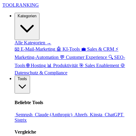
TOOL
RANKING
Kategorien
Alle Kategorien →
📧
E-Mail-Marketing
🤖
KI-Tools
💼
Sales & CRM
⚡
Marketing-Automation
💬
Customer Experience
🔍
SEO-
Tools
🌐
Hosting
📊
Produktivität
🎯
Sales Enablement
🍪
Datenschutz & Compliance
Tools
Beliebte Tools
Semrush
Claude (Anthropic)
Ahrefs
Kinsta
ChatGPT
Sistrix
Vergleiche