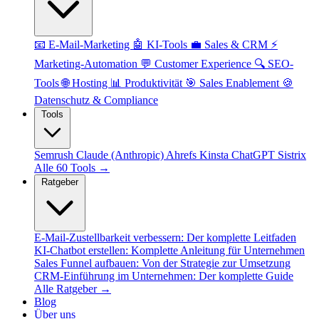
📧 E-Mail-Marketing
🤖 KI-Tools
💼 Sales & CRM
⚡
Marketing-Automation
💬 Customer Experience
🔍 SEO-
Tools
🌐 Hosting
📊 Produktivität
🎯 Sales Enablement
🍪
Datenschutz & Compliance
Tools
Semrush
Claude (Anthropic)
Ahrefs
Kinsta
ChatGPT
Sistrix
Alle 60 Tools →
Ratgeber
E-Mail-Zustellbarkeit verbessern: Der komplette Leitfaden
KI-Chatbot erstellen: Komplette Anleitung für Unternehmen
Sales Funnel aufbauen: Von der Strategie zur Umsetzung
CRM-Einführung im Unternehmen: Der komplette Guide
Alle Ratgeber →
Blog
Über uns