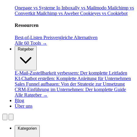
Onepage vs Systeme Io
Inboxally vs Mailmodo
Mailchimp vs
Convertkit
Mailchimp vs Aweber
Cookieyes vs Cookiebot
Ressourcen
Best-of-Listen
Preisvergleiche
Alternativen
Alle 60 Tools →
Ratgeber
E-Mail-Zustellbarkeit verbessern: Der komplette Leitfaden
KI-Chatbot erstellen: Komplette Anleitung für Unternehmen
Sales Funnel aufbauen: Von der Strategie zur Umsetzung
CRM-Einführung im Unternehmen: Der komplette Guide
Alle Ratgeber →
Blog
Über uns
Kategorien