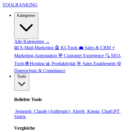
TOOL
RANKING
Kategorien
Alle Kategorien →
📧
E-Mail-Marketing
🤖
KI-Tools
💼
Sales & CRM
⚡
Marketing-Automation
💬
Customer Experience
🔍
SEO-
Tools
🌐
Hosting
📊
Produktivität
🎯
Sales Enablement
🍪
Datenschutz & Compliance
Tools
Beliebte Tools
Semrush
Claude (Anthropic)
Ahrefs
Kinsta
ChatGPT
Sistrix
Vergleiche