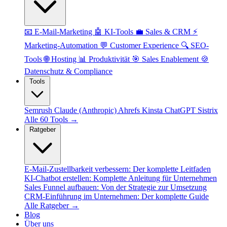
📧 E-Mail-Marketing
🤖 KI-Tools
💼 Sales & CRM
⚡
Marketing-Automation
💬 Customer Experience
🔍 SEO-
Tools
🌐 Hosting
📊 Produktivität
🎯 Sales Enablement
🍪
Datenschutz & Compliance
Tools
Semrush
Claude (Anthropic)
Ahrefs
Kinsta
ChatGPT
Sistrix
Alle 60 Tools →
Ratgeber
E-Mail-Zustellbarkeit verbessern: Der komplette Leitfaden
KI-Chatbot erstellen: Komplette Anleitung für Unternehmen
Sales Funnel aufbauen: Von der Strategie zur Umsetzung
CRM-Einführung im Unternehmen: Der komplette Guide
Alle Ratgeber →
Blog
Über uns